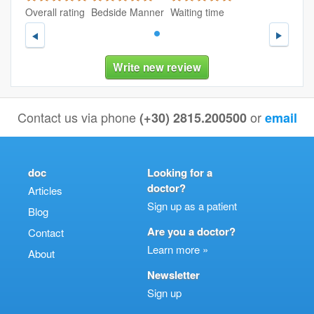
Overall rating
Bedside Manner
Waiting time
Nex
Previous
1
Write new review
Contact us via phone
or
(+30) 2815.200500
email
doc
Looking for a
doctor?
Articles
Sign up as a patient
Blog
Are you a doctor?
Contact
Learn more »
About
Newsletter
Sign up