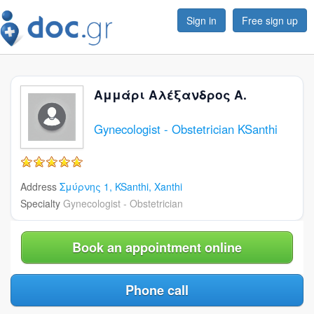
Sign in
Free sign up
Αμμάρι Αλέξανδρος Α.
Gynecologist - Obstetrician KSanthi
5/5
Address
Σμύρνης 1,
KSanthi,
Xanthi
Specialty
Gynecologist - Obstetrician
Book an appointment online
Phone call