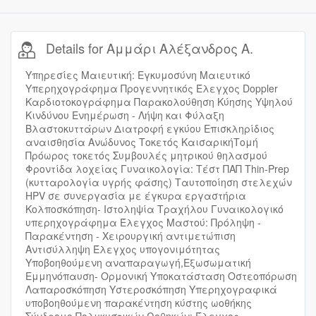
Details for Αμμάρι Αλέξανδρος Α.
Υπηρεσίες Μαιευτική: Εγκυμοσύνη Mαιευτικό
Υπερηχογράφημα Προγεννητικός Έλεγχος Doppler
Καρδιοτοκογράφημα Παρακολούθηση Κύησης Υψηλού
Κινδύνου Ενημέρωση - Λήψη και Φύλαξη
Βλαστοκυττάρων Διατροφή εγκύου Επισκληρίδιος
αναισθησία Ανώδυνος Τοκετός ΚαισαρικήΤομή
Πρόωρος τοκετός Συμβουλές μητρικού θηλασμού
Φροντίδα λοχείας Γυναικολογία: Τέστ ΠΑΠ Thin-Prep
(κυτταρολογία υγρής φάσης) Ταυτοποίηση στελεχών
HPV σε συνεργασία με έγκυρα εργαστήρια
Κολποσκόπηση- Ιστοληψία Τραχήλου Γυναικολογικό
υπερηχογράφημα Έλεγχος Μαστού: Πρόληψη -
Παρακέντηση - Χειρουργική αντιμετώπιση
Αντισύλληψη Έλεγχος υπογονιμότητας
Υποβοηθούμενη αναπαραγωγή,Εξωσωματική
Εμμηνόπαυση- Ορμονική Υποκατάσταση Οστεοπόρωση
Λαπαροσκόπηση Υστεροσκόπηση Υπερηχογραφικά
υποβοηθούμενη παρακέντηση κύστης ωοθήκης
Σύνδρομο Πολυκυστικών Ωοθηκών: Έλεγχος –