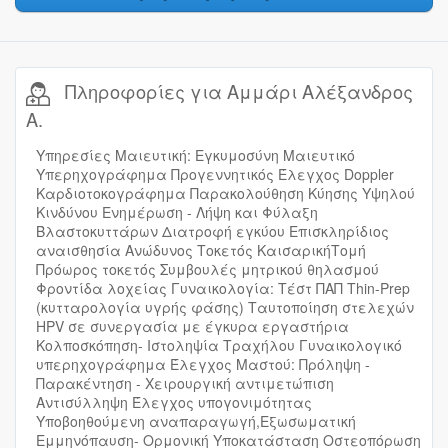
Πληροφορίες για Αμμάρι Αλέξανδρος
Α.
Υπηρεσίες Μαιευτική: Εγκυμοσύνη Mαιευτικό
Υπερηχογράφημα Προγεννητικός Έλεγχος Doppler
Καρδιοτοκογράφημα Παρακολούθηση Κύησης Υψηλού
Κινδύνου Ενημέρωση - Λήψη και Φύλαξη
Βλαστοκυττάρων Διατροφή εγκύου Επισκληρίδιος
αναισθησία Ανώδυνος Τοκετός ΚαισαρικήΤομή
Πρόωρος τοκετός Συμβουλές μητρικού θηλασμού
Φροντίδα λοχείας Γυναικολογία: Τέστ ΠΑΠ Thin-Prep
(κυτταρολογία υγρής φάσης) Ταυτοποίηση στελεχών
HPV σε συνεργασία με έγκυρα εργαστήρια
Κολποσκόπηση- Ιστοληψία Τραχήλου Γυναικολογικό
υπερηχογράφημα Έλεγχος Μαστού: Πρόληψη -
Παρακέντηση - Χειρουργική αντιμετώπιση
Αντισύλληψη Έλεγχος υπογονιμότητας
Υποβοηθούμενη αναπαραγωγή,Εξωσωματική
Εμμηνόπαυση- Ορμονική Υποκατάσταση Οστεοπόρωση