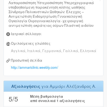
Λαπαροσκόπηση Υστεροσκόπηση Υπερηχογραφικά
υποβοηθούμενη παρακέντηση κύστης ωοθήκης
Σύνδρομο Πολυκυστικών Ωοθηκών: Έλεγχος –
Αντιμετώπιση Ενδομητρίωση Γυναικολογική
Ογκολογία Ουρογυναικολογία -χειρουργική
αντιμετώπιση ακράτειας ούρων Πλαστική αιδοίου
Ιατρικοί σύλλογοι
Ομιλούμενες γλώσσες
Αγγλικά, Ιταλικά, Γερμανικά, Γαλλικά, Ελληνικά
Προσωπική σελίδα
http://ammariclinic.weebly.com/
Αξιολογήσεις
για Αμμάρι Αλέξανδρος Α.
5
/5
Μέση βαθμολογία
από συνολικά
1
αξιολογήσεις