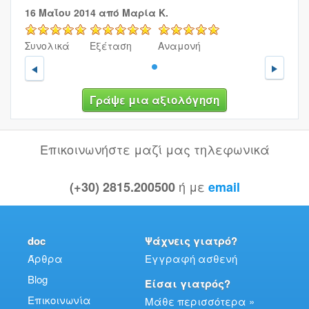
16 Μαΐου 2014
από Μαρία Κ.
5/5
5/5
5/5
Συνολικά
Εξέταση
Αναμονή
Nex
Previous
1
Γράψε μια αξιολόγηση
Επικοινωνήστε μαζί μας τηλεφωνικά
ή με
(+30) 2815.200500
email
doc
Ψάχνεις γιατρό?
Άρθρα
Εγγραφή ασθενή
Blog
Είσαι γιατρός?
Επικοινωνία
Μάθε περισσότερα »